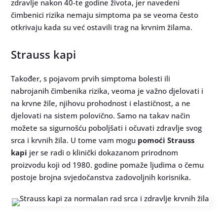
zdravlje nakon 40-te godine života, jer navedeni
čimbenici rizika nemaju simptoma pa se veoma često
otkrivaju kada su već ostavili trag na krvnim žilama.
Strauss kapi
Također, s pojavom prvih simptoma bolesti ili
nabrojanih čimbenika rizika, veoma je važno djelovati i
na krvne žile, njihovu prohodnost i elastičnost, a ne
djelovati na sistem polovično. Samo na takav način
možete sa sigurnošću poboljšati i očuvati zdravlje svog
srca i krvnih žila. U tome vam mogu
pomoći Strauss
kapi
jer se radi o klinički dokazanom prirodnom
proizvodu koji od 1980. godine pomaže ljudima o čemu
postoje brojna svjedočanstva zadovoljnih korisnika.