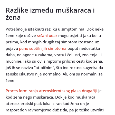
Razlike između muškaraca i
žena
Potrebno je istaknuti razliku u simptomima. Dok neke
žene koje dožive
srčani udar
mogu osjetiti jaku bol u
prsima, kod mnogih drugih taj simptom izostane uz
pojavu
puno suptilnijih simptoma
poput nedostatka
daha, nelagode u rukama, vratu i čeljusti, znojenja ili
mučnine. Iako su ovi simptomi prilično česti kod žena,
još ih se naziva “atipičnim”, što indirektno sugerira da
žensko iskustvo nije normalno. Ali, oni su normalni za
žene.
Proces formiranja aterosklerotskog plaka drugačiji
je
kod žena nego muškaraca. Dok je kod muškaraca
aterosklerotski plak lokaliziran kod žena on je
raspoređen ravnomjerno duž zida, pa je teško utvrditi