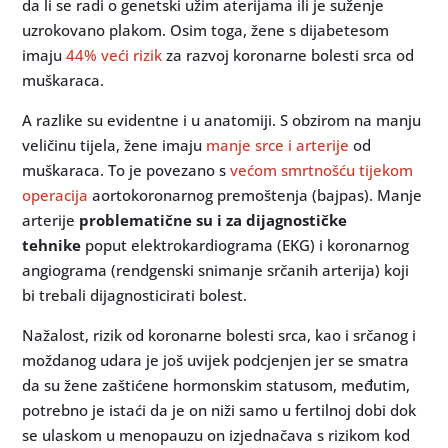
da li se radi o genetski užim aterijama ili je suženje
uzrokovano plakom. Osim toga, žene s dijabetesom
imaju
44% veći rizik
za razvoj koronarne bolesti srca od
muškaraca.
A razlike su evidentne i u anatomiji. S obzirom na manju
veličinu tijela, žene imaju
manje srce i arterije
od
muškaraca. To je povezano s
većom smrtnošću tijekom
operacija
aortokoronarnog premoštenja (bajpas). Manje
arterije
problematične su i za dijagnostičke
tehnike
poput elektrokardiograma (EKG) i koronarnog
angiograma (rendgenski snimanje srčanih arterija) koji
bi trebali dijagnosticirati bolest.
Nažalost, rizik od koronarne bolesti srca, kao i srčanog i
moždanog udara je još uvijek podcjenjen jer se smatra
da su žene zaštićene hormonskim statusom, međutim,
potrebno je istaći da je on niži samo u fertilnoj dobi dok
se ulaskom u menopauzu on izjednačava s rizikom kod