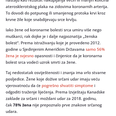
nastaju kao rezultat nakupljanja većih ili manjih količina
aterosklerotskog plaka na zidovima koronarnih arterija.
To dovodi do potpunog ili smanjenog protoka krvi kroz
krvne žile koje snabdijevaju srce krvlju.
Iako žene od koronarne bolesti srca umiru više nego
muškarci, rak dojke je i dalje najpoznatija „ženska
bolest“. Prema istraživanju koje je provedeno 2012.
godine u Sjedinjenim Američkim Državama
samo 56%
žena je svjesno
opasnosti i činjenice da je koronarna
bolest srca vodeći uzrok smrti za žene.
Taj nedostatak osviještenosti i znanja ima vrlo stvarne
posljedice. Žene koje dožive srčani udar imaju veću
vjerovatnoću da će
pogrešno shvatiti simptome
i
odgoditi traženje liječenja. Prema Izvještaju Kanadske
zaklade za srčani i moždani udar za 2018. godinu,
čak
78% žena
nije prepoznalo prve znakove srčanog
udara.