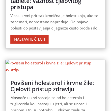
tablete: Važnost cjelovitog
pristupa
Visoki krvni pritisak kronična je bolest koja, ako se
zanemari, neprestano napreduje. Od pojave
bolesti do postavljanja dijagnoze često prođe i do...
NASTAVITE ČITATI
Povišeni holesterol i krvne žile:
Cjelovit pristup zdravlju
Masnoće u krvi sastoje se od holesterola i
triglicerida koji nastaju u jetri, ali se unose i
hranom. Oni su potrebni ljudskom tijelu za