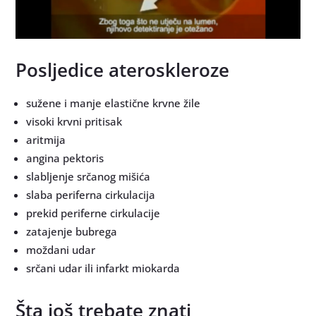
Posljedice ateroskleroze
sužene i manje elastične krvne žile
visoki krvni pritisak
aritmija
angina pektoris
slabljenje srčanog mišića
slaba periferna cirkulacija
prekid periferne cirkulacije
zatajenje bubrega
moždani udar
srčani udar ili infarkt miokarda
Šta još trebate znati