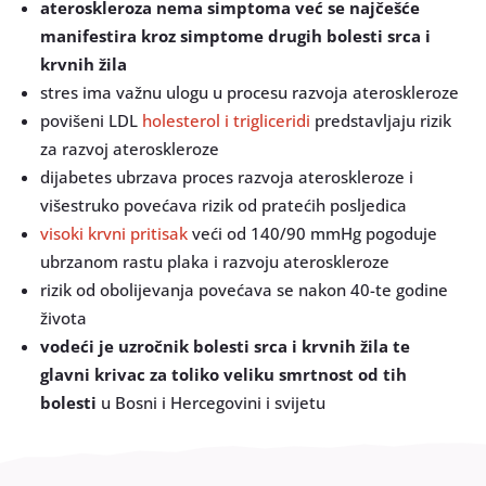
ateroskleroza nema simptoma već se najčešće
manifestira kroz simptome drugih bolesti srca i
krvnih žila
stres ima važnu ulogu u procesu razvoja ateroskleroze
povišeni LDL
holesterol i trigliceridi
predstavljaju rizik
za razvoj ateroskleroze
dijabetes ubrzava proces razvoja ateroskleroze i
višestruko povećava rizik od pratećih posljedica
visoki krvni pritisak
veći od 140/90 mmHg pogoduje
ubrzanom rastu plaka i razvoju ateroskleroze
rizik od obolijevanja povećava se nakon 40-te godine
života
vodeći je uzročnik bolesti srca i krvnih žila te
glavni krivac za toliko veliku smrtnost od tih
bolesti
u Bosni i Hercegovini i svijetu