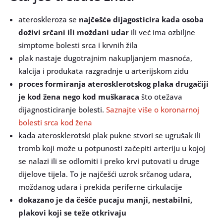
ateroskleroza se
najčešće dijagosticira kada osoba
doživi srčani ili moždani udar
ili već ima ozbiljne
simptome bolesti srca i krvnih žila
plak nastaje dugotrajnim nakupljanjem masnoća,
kalcija i produkata razgradnje u arterijskom zidu
proces formiranja aterosklerotskog plaka drugačiji
je kod žena nego kod muškaraca
što otežava
dijagnosticiranje bolesti.
Saznajte više o koronarnoj
bolesti srca kod žena
kada aterosklerotski plak pukne stvori se ugrušak ili
tromb koji može u potpunosti začepiti arteriju u kojoj
se nalazi ili se odlomiti i preko krvi putovati u druge
dijelove tijela. To je najčešći uzrok srčanog udara,
moždanog udara i prekida periferne cirkulacije
dokazano je da češće pucaju manji, nestabilni,
plakovi koji se teže otkrivaju