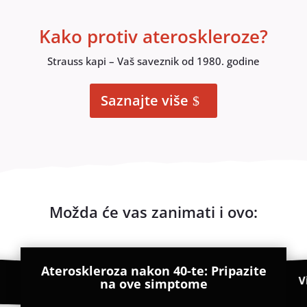
Kako protiv ateroskleroze?
Strauss kapi – Vaš saveznik od 1980. godine
Saznajte više
Možda će vas zanimati i ovo:
Ateroskleroza nakon 40-te: Pripazite
V
na ove simptome